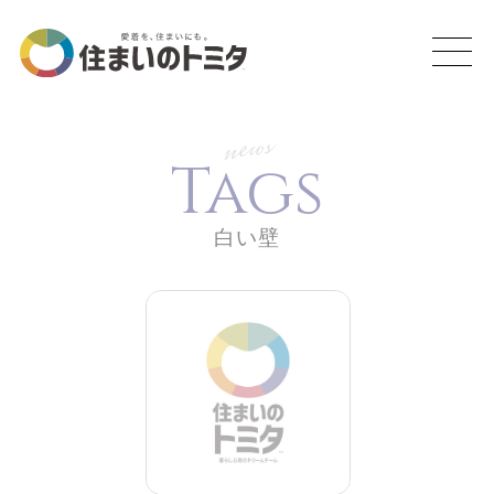
news
Tags
白い壁