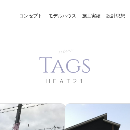
コンセプト
モデルハウス
施工実績
設計思想
news
Tags
ＨＥＡＴ２１