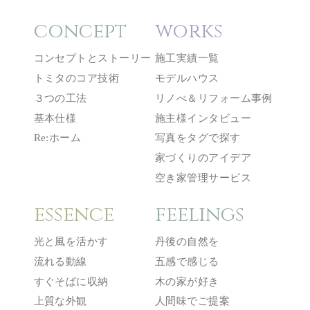
concept
works
コンセプトとストーリー
施工実績一覧
トミタのコア技術
モデルハウス
３つの工法
リノべ＆リフォーム事例
基本仕様
施主様インタビュー
Re:ホーム
写真をタグで探す
家づくりのアイデア
空き家管理サービス
essence
feelings
光と風を活かす
丹後の自然を
流れる動線
五感で感じる
すぐそばに収納
木の家が好き
上質な外観
人間味でご提案