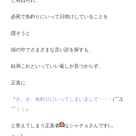
と尋ねられ、
必死で魚釣りにいって日焼けしていることを
隠そうと
頭の中でさまざまな言い訳を探すも、
結局これといっていい返しが見つからず、
正直に
『
さ、さ、魚釣りにいってしまいまして・・・
(￣Д
￣；；』
と答えてしまう正直者
なシャチョさんです(-。
－；)