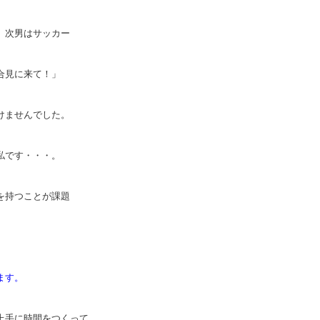
、次男はサッカー
合見に来て！」
けませんでした。
私です・・・。
を持つことが課題
ます。
上手に時間をつくって