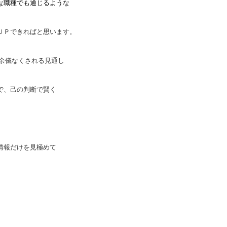
な職種でも通じるような
ＵＰできればと思います。
よ余儀なくされる見通し
で、己の判断で賢く
。
情報だけを見極めて