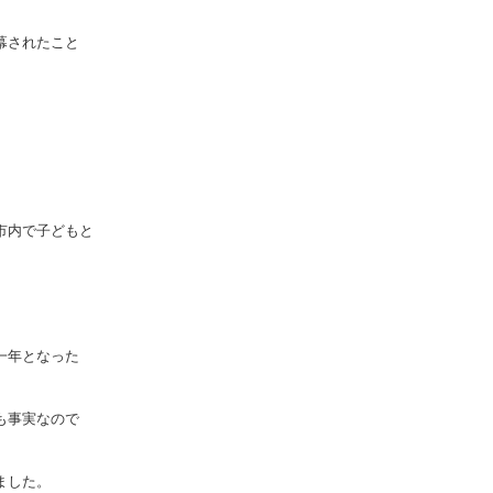
幕されたこと
市内で子どもと
一年となった
も事実なので
ました。