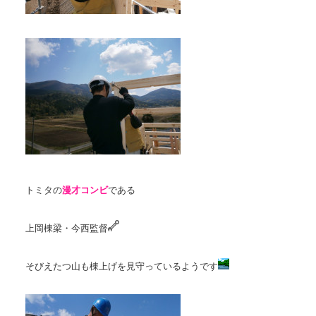
トミタの
漫才コンビ
である
上岡棟梁・今西監督
そびえたつ山も棟上げを見守っているようです