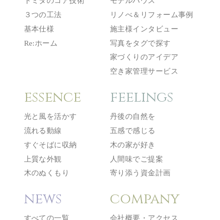
トミタのコア技術
モデルハウス
３つの工法
リノべ＆リフォーム事例
基本仕様
施主様インタビュー
Re:ホーム
写真をタグで探す
家づくりのアイデア
空き家管理サービス
essence
feelings
光と風を活かす
丹後の自然を
流れる動線
五感で感じる
すぐそばに収納
木の家が好き
上質な外観
人間味でご提案
木のぬくもり
寄り添う資金計画
news
company
すべての一覧
会社概要・アクセス