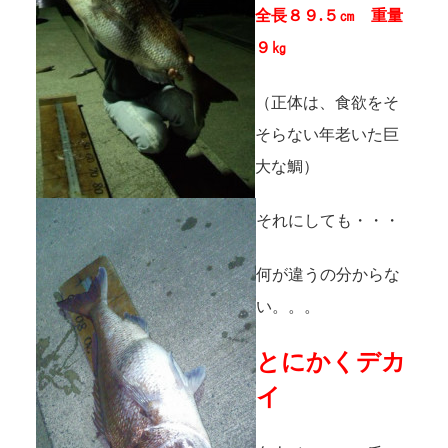
全長８９.５㎝ 重量
９㎏
（正体は、食欲をそ
そらない年老いた巨
大な鯛）
それにしても・・・
何が違うの分からな
い。。。
とにかくデカ
イ