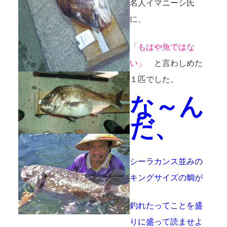
名人イマニーシ氏
に、
「もはや魚ではな
い」
と言わしめた
１匹でした。
な～ん
だ、
シーラカンス並みの
キングサイズの鯛が
釣れたってことを盛
りに盛って読ませよ