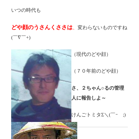
いつの時代も
どや顔のうさんくささは
、
変わらないものですね
(￣∇￣+)
（現代のどや顔）
（７０年前のどや顔）
さ、２ちゃん○るの管理
人に報告しよ～
けんごトミタΣ＼(￣ｰ￣;)