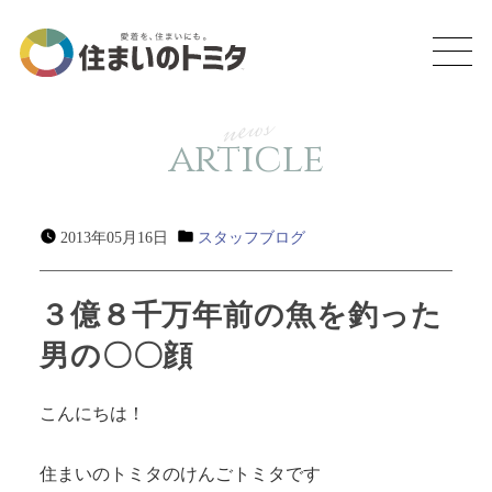
news
article
2013年05月16日
スタッフブログ
３億８千万年前の魚を釣った
男の〇〇顔
こんにちは！
住まいのトミタのけんごトミタです