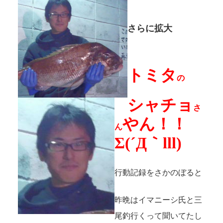
さらに拡大
トミタ
の
シャチョ
さ
やん！！
ん
Σ(´Д｀lll)
行動記録をさかのぼると
昨晩はイマニーシ氏と三
尾釣行くって聞いてたし