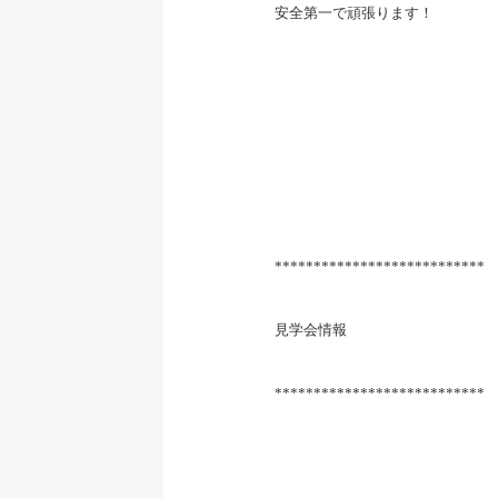
安全第一で頑張ります！
***************************
見学会情報
***************************