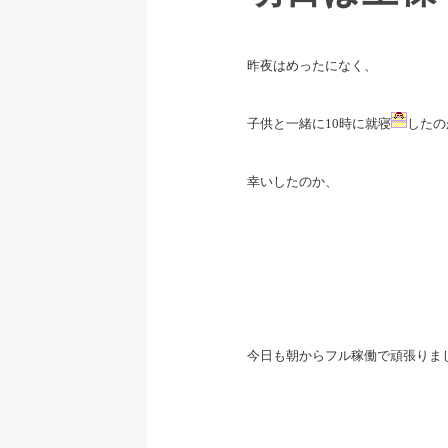
昨夜はめったになく、
子供と一緒に10時に就寝
したの
幸いしたのか、
今日も朝からフル稼働で頑張りま