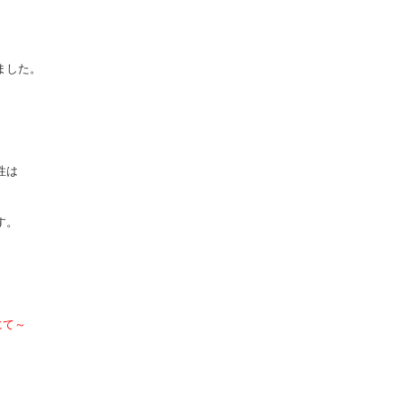
ました。
性は
す。
にて～