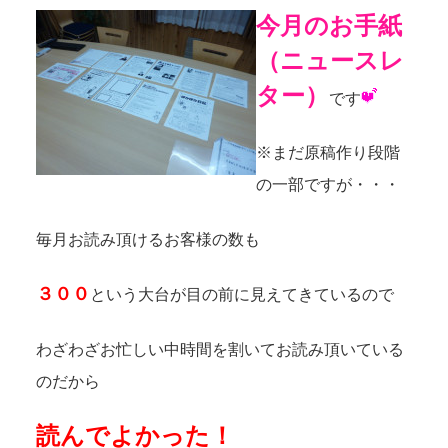
今月のお手紙
（ニュースレ
ター）
です
※まだ原稿作り段階
の一部ですが・・・
毎月お読み頂けるお客様の数も
３００
という大台が目の前に見えてきているので
わざわざお忙しい中時間を割いてお読み頂いている
のだから
読んでよかった！