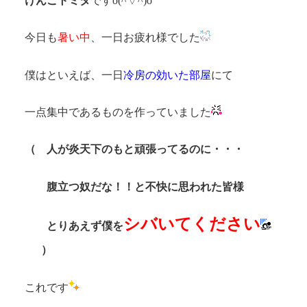
けんごトミタ
ですo(^▽^)o
今日も
暑い中
、一日お疲れ様でした
僕はといえば、一日
冷房の効いた部屋
にて
一点集中であるものを作っていました
（ 人が炎天下のもと頑張ってるのに・・・
腹立つ奴だな！！と不快に思われた皆様
シバいてください
とりあえず僕を
）
これです