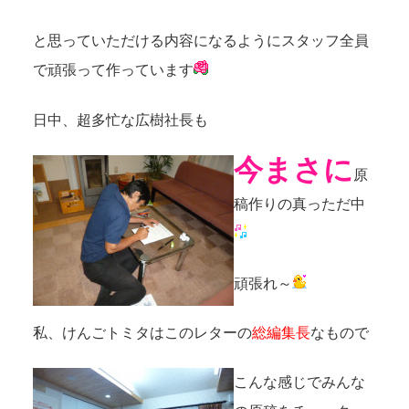
と思っていただける内容になるようにスタッフ全員
で頑張って作っています
日中、超多忙な広樹社長も
今まさに
原
稿作りの真っただ中
頑張れ～
私、けんごトミタはこのレターの
総編集長
なもので
こんな感じでみんな