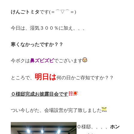
けんごトミタ
です(＝⌒▽⌒＝)
今日は、湿気３００％に加え、、、
寒くなかったですか？？
今ボクは
鼻ズビズビ
でございます
明日は
ところで、
何の日かご存知ですか？？
Ｏ様邸完成お披露目会です
つい今しがた、会場設営が完了致しました
Ｏ様邸、、、、
ホン