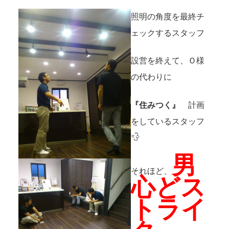
照明の角度を最終チ
ェックするスタッフ
設営を終えて、Ｏ様
の代わりに
『住みつく』
計画
をしているスタッフ
男
それほど、
心どス
トライ