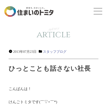
news
article
2013年07月23日
スタッフブログ
ひっとことも話さない社長
こんばんは！
けんごトミタです(￣▽+￣*)