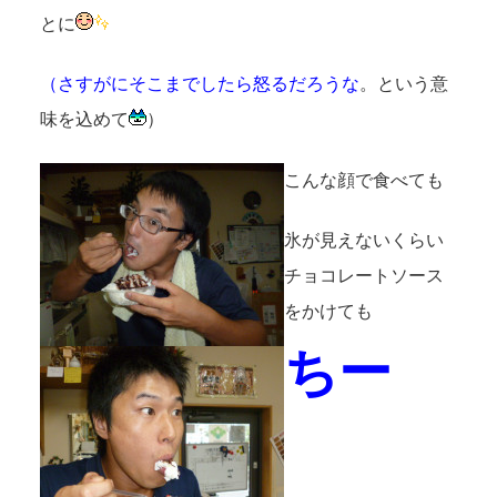
とに
（さすがにそこまでしたら怒るだろうな
。という意
味を込めて
）
こんな顔で食べても
氷が見えないくらい
チョコレートソース
をかけても
ちー