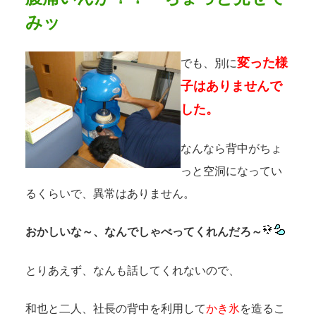
みッ
変った様
でも、別に
子はありませんで
した。
なんなら背中がちょ
っと空洞になってい
るくらいで、異常はありません。
おかしいな～、なんでしゃべってくれんだろ～
とりあえず、なんも話してくれないので、
和也と二人、社長の背中を利用して
かき氷
を造るこ