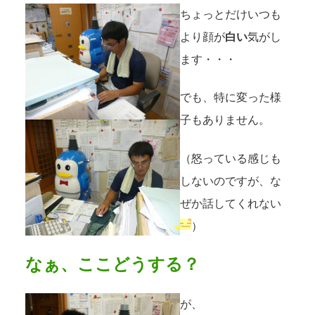
ちょっとだけいつも
より顔が
白い
気がし
ます・・・
でも、特に変った様
子もありません。
（怒っている感じも
しないのですが、な
ぜか話してくれない
）
なぁ、ここどうする？
が、