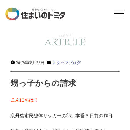
news
article
2013年08月22日
スタッフブログ
甥っ子からの請求
こんにちは！
京丹後市民総体サッカーの部、本番３日前の昨日