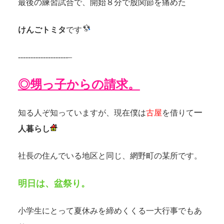
最後の練習試合で、開始８分で股関節を痛めた
けんごトミタ
です
--------------------–
◎甥っ子からの請求。
知る人ぞ知っていますが、現在僕は
古屋
を借りて
一
人暮らし
社長の住んでいる地区と同じ、網野町の某所です。
明日は、盆祭り。
小学生にとって夏休みを締めくくる一大行事でもあ