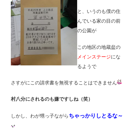
と、いうのも僕の住
んでいる家の目の前
の公園が
この地区の地蔵盆の
メインステージ
にな
るようで
さすがにこの請求書を無視することはできません
村八分にされるのも嫌ですしね（笑）
ちゃっかりしとるな～
しかし、わが甥っ子ながら