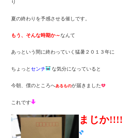
り
夏の終わりを予感させる催しです。
もう、そんな時期か～
なんて
あっという間に終わっていく猛暑２０１３年に
ちょっと
センチ
な気分になっていると
今朝、僕のところへ
が届きました
あるもの
これです
まじか!!!!