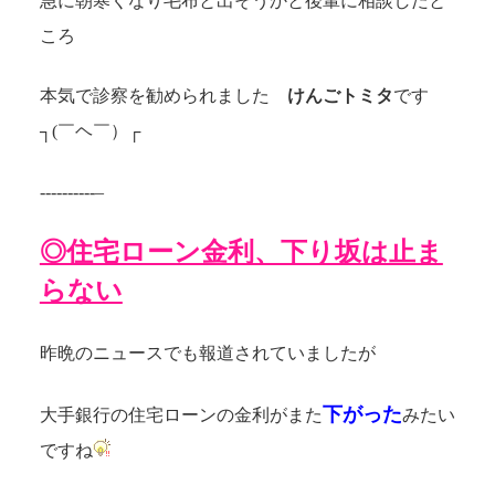
急に朝寒くなり毛布と出そうかと後輩に相談したと
ころ
本気で診察を勧められました
けんごトミタ
です
┐(￣ヘ￣）┌
----------–
◎住宅ローン金利、下り坂は止ま
らない
昨晩のニュースでも報道されていましたが
下がった
大手銀行の住宅ローンの金利がまた
みたい
ですね