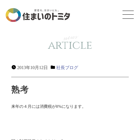
news
article
2013年10月12日
社長ブログ
熟考
来年の４月には消費税が8%になります。