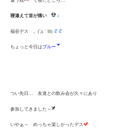
違う枕
で寝たところ…
寝違えて首が痛い
福谷デス 。(´д｀lll)
ちょっと今日は
ブルー
つい先日… 友達との飲み会が久々にあり
参加してきました～
いやぁ～ めっちゃ楽しかったデス