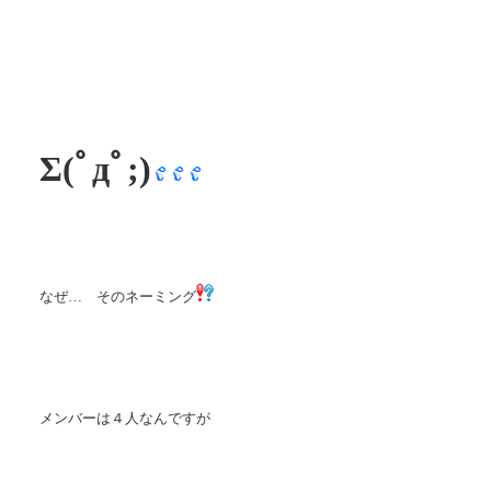
Σ(ﾟдﾟ;)
なぜ… そのネーミング
メンバーは４人なんですが