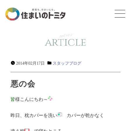
news
article
2014年02月17日
スタッフブログ
悪の会
皆
様こんにちわ～
昨日、枕カバーを洗い
カバーが乾かなく