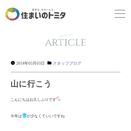
news
article
2014年03月03日
スタッフブログ
山に行こう
こんにちはお久しぶりです
雪
今年は
が少なくていいですね