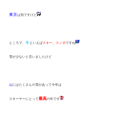
東京
は別ですけど
冬
ところで、
といえば
スキー、スノボ
ですね
雪が少ないと言いましたけど
山
にはたくさんの雪があって今年は
最高
スキーヤーにとって
の年です