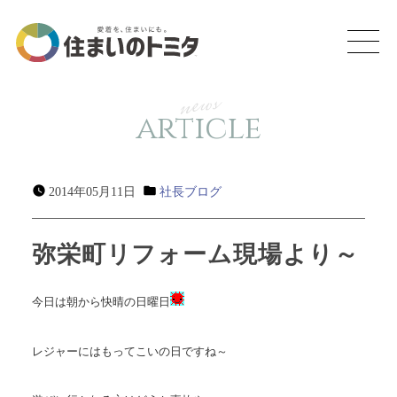
news
article
2014年05月11日
社長ブログ
弥栄町リフォーム現場より～
今日は朝から快晴の日曜日
レジャーにはもってこいの日ですね～