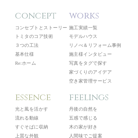
concept
works
コンセプトとストーリー
施工実績一覧
トミタのコア技術
モデルハウス
３つの工法
リノべ＆リフォーム事例
基本仕様
施主様インタビュー
Re:ホーム
写真をタグで探す
家づくりのアイデア
空き家管理サービス
essence
feelings
光と風を活かす
丹後の自然を
流れる動線
五感で感じる
すぐそばに収納
木の家が好き
上質な外観
人間味でご提案