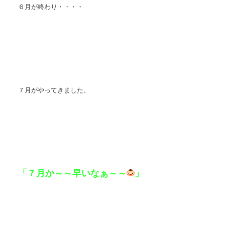
６月が終わり・・・・
７月がやってきました。
「７月か～～早いなぁ～～
」