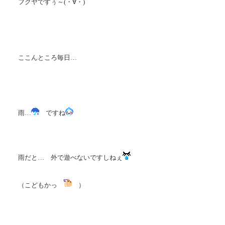
フクヤですぅ～(・∀・)
ここんところ毎日…
雨…
ですね
雨だと… 外で遊べないですしねぇ
（こどもかっ
）