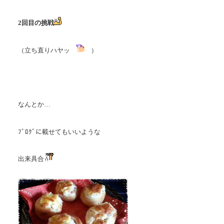
2回目の挑戦
（立ち直りハヤッ
）
なんとか…
ﾌﾞﾛｸﾞに載せてもいいような
出来具合