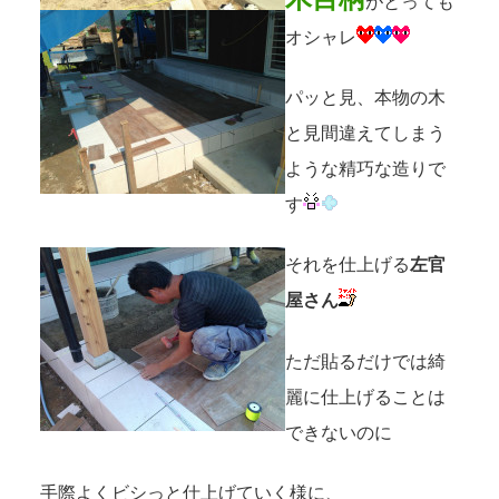
がとっても
オシャレ
パッと見、本物の木
と見間違えてしまう
ような精巧な造りで
す
それを仕上げる
左官
屋さん
ただ貼るだけでは綺
麗に仕上げることは
できないのに
手際よくビシっと仕上げていく様に、