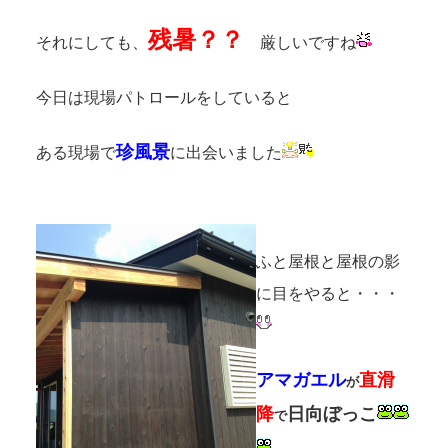
残暑？？
それにしても、
厳しいですね
今日は現場パトロールをしていると
珍風景
ある現場で
に出会いました
ふと屋根と屋根の影
に目をやると・・・
アマガエル
直滑
が
降
日向ぼっこ
で