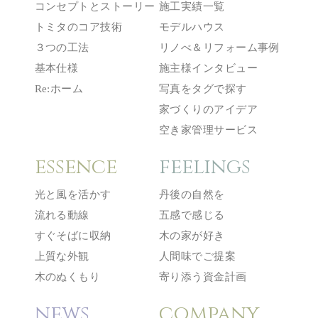
コンセプトとストーリー
施工実績一覧
トミタのコア技術
モデルハウス
３つの工法
リノべ＆リフォーム事例
基本仕様
施主様インタビュー
Re:ホーム
写真をタグで探す
家づくりのアイデア
空き家管理サービス
essence
feelings
光と風を活かす
丹後の自然を
流れる動線
五感で感じる
すぐそばに収納
木の家が好き
上質な外観
人間味でご提案
木のぬくもり
寄り添う資金計画
news
company