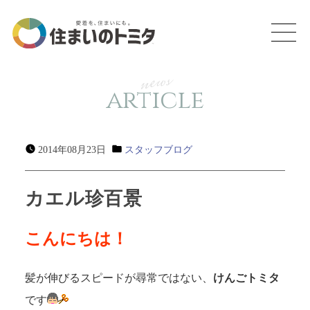
news
article
2014年08月23日
スタッフブログ
カエル珍百景
こんにちは！
髪が伸びるスピードが尋常ではない、
けんごトミタ
です