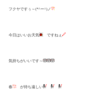
フクヤですぅ～(*^ー^)ノ
今日はいいお天気
ですねぇ
気持ちがいいです～
春
が待ち遠しい