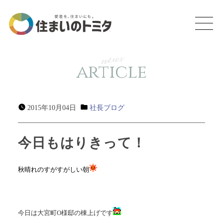
news
article
2015年10月04日
社長ブログ
今日もはりきって！
秋晴れのすがすがしい朝
今日は大宮町O様邸の棟上げです