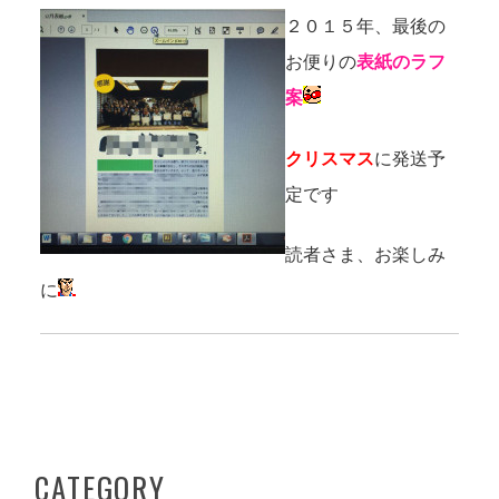
２０１５年、最後の
お便りの
表紙のラフ
案
クリスマス
に発送予
定です
読者さま、お楽しみ
に
CATEGORY