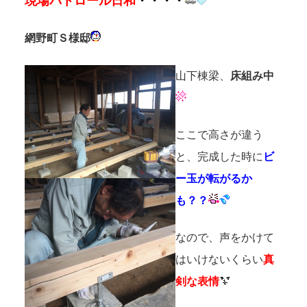
現場パトロール日和
・・・・
網野町Ｓ様邸
山下棟梁、
床組み中
ここで高さが違う
と、完成した時に
ビ
ー玉が転がるか
も？？
なので、声をかけて
はいけないくらい
真
剣な表情