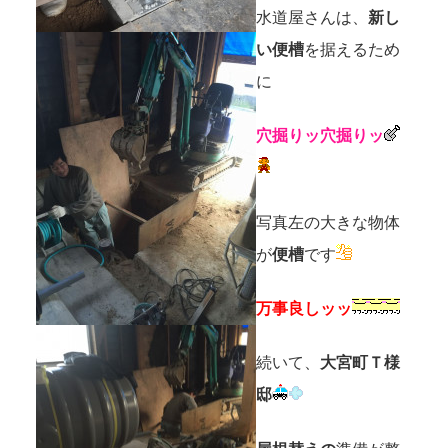
水道屋さんは、
新し
い便槽
を据えるため
に
穴掘りッ穴掘りッ
写真左の大きな物体
が
便槽
です
万事良しッッ
続いて、
大宮町Ｔ様
邸