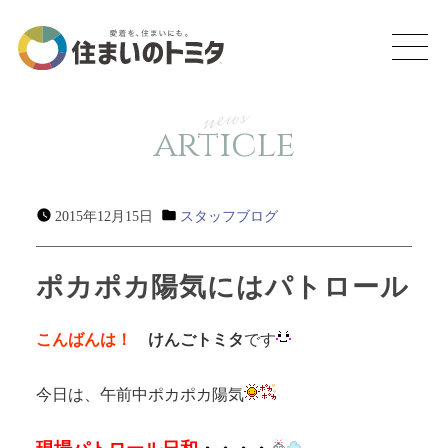
news
article
2015年12月15日
スタッフブログ
ポカポカ陽気にはパトロール
こんばんは！
けんごトミタ
です
今日は、午前中ポカポカ陽気