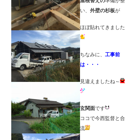
屋根替えの
準備が整
い、
外壁の杉板
が
ほぼ貼れてきました
ちなみに、
工事前
は・・・
見違えましたね～
玄関面
です
ココで今西監督と合
流