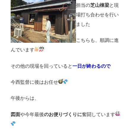
担当の
芝山棟梁
と現
場打ち合わせを行い
ました
こちらも、順調に進
んでいます
その他の現場を回っていると
一日が終わるので
今西監督に後はお任せ
午後からは、
図面
や今年最後
のお便りづくりに
奮闘しています