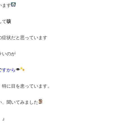
います
して
咳
の症状だと思っています
ラいのが
ですから
、特に目を患っています。
い、聞いてみました
 」