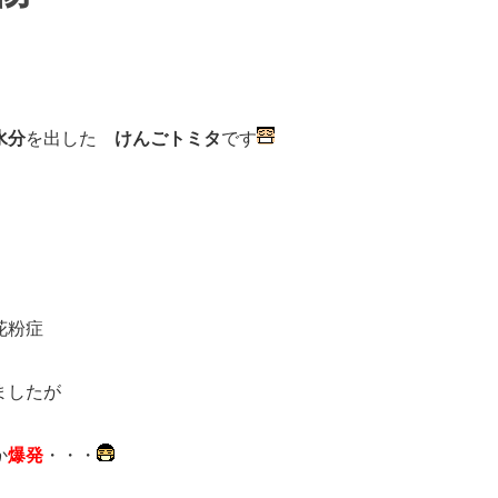
水分
を出した
けんごトミタ
です
花粉症
ましたが
か
爆発
・・・