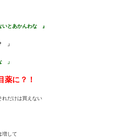
ないとあかんわな 』
？ 」
な 」
目薬に？！
それだけは買えない
は増して