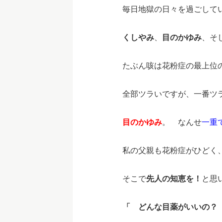
毎日地獄の日々を過ごして
くしやみ
、
目のかゆみ
、そ
たぶん咳は花粉症の最上位
全部ツラいですが、一番ツ
目のかゆみ
。 なんせ
一重
私の父親も花粉症がひどく
そこで
先人の知恵を！
と思
「 どんな目薬がいいの？