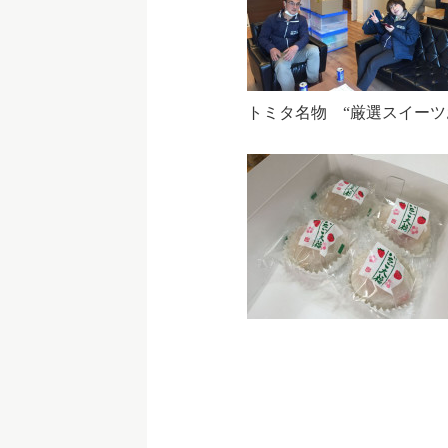
トミタ名物 “厳選スイーツ