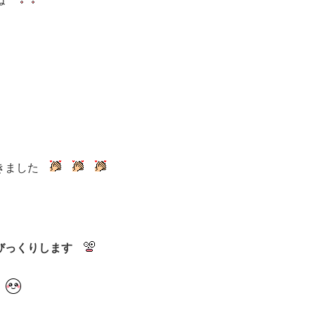
すね
だきました
びっくりします
～