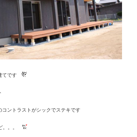
屋建てです
ト
のコントラストがシックでステキです
など。。。