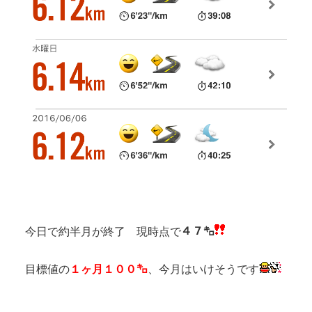
今日で約半月が終了 現時点で
４７㌔
目標値の
１ヶ月１００㌔
、今月はいけそうです