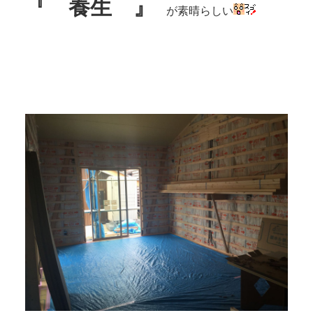
『 養生 』
が素晴らしい