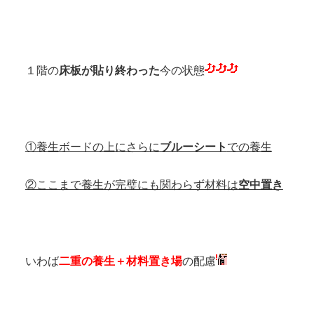
１階の
床板が貼り終わった
今の状態
①養生ボードの上にさらに
ブルーシート
での養生
②ここまで養生が完璧にも関わらず材料は
空中置き
いわば
二重の養生＋材料置き場
の配慮