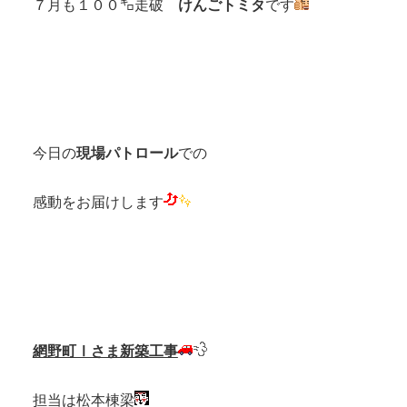
７月も１００㌔走破
けんごトミタ
です
今日の
現場パトロール
での
感動をお届けします
網野町Ⅰさま新築工事
担当は松本棟梁