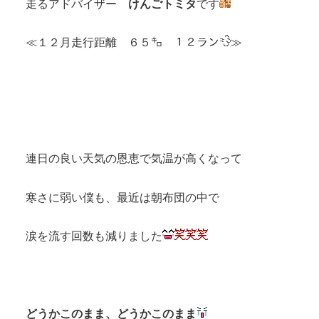
走るアドバイザー
けんごトミタ
です
≪１２月走行距離 ６５㌔ １２ラン
≫
連日の良い天気の恩恵で気温が高くなって
寒さに弱い僕も、最近は朝布団の中で
涙を流す回数も減りました
どうかこのまま、どうかこのまま