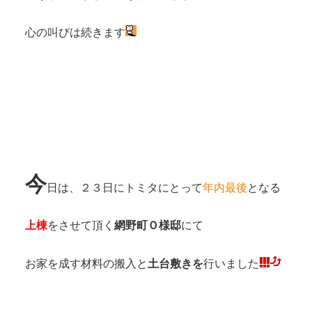
心の叫びは続きます
今
日は、２３日にトミタにとって
年内最後
となる
上棟
をさせて頂く
網野町Ｏ様邸
にて
お家を成す材料の搬入と
土台敷きを
行いました