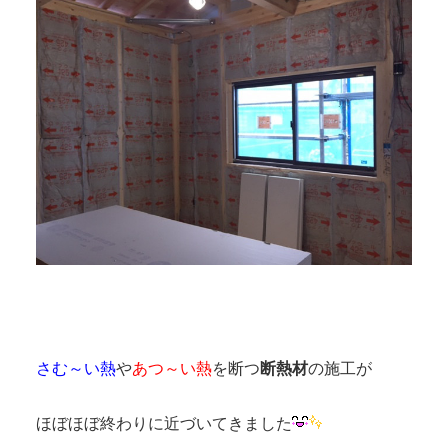
さむ～い熱
や
あつ～い熱
を断つ
断熱材
の施工が
ほぼほぼ終わりに近づいてきました