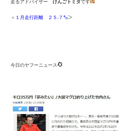
走るアドバイザー
けんごトミタ
です
＜
１月走行距離 ２５.７㌔
＞
今日のヤフーニュース