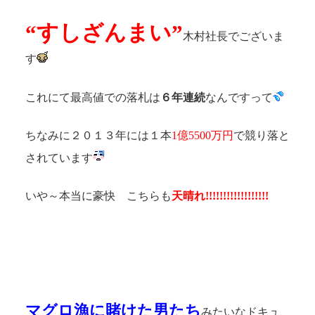
“すしざんまい”
木村社長でございま
す
これにて最高値での落札は
６年連続
なんですって
ちなみに２０１３年には１本
1億5500万円
で競り落と
されています
いや～本当に豪快 こちらも
天晴れ!!!!!!!!!!!!!!!!!!
マグロ漁に賭けた男たち
みたいなドキュ