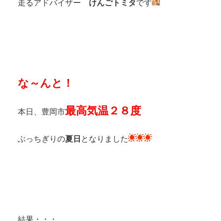
走るアドバイザー
けんごトミタ
です
な～んと！
最高気温２８度
本日、豊岡市
ぶっちぎりの
夏日
となりました
結果・・・