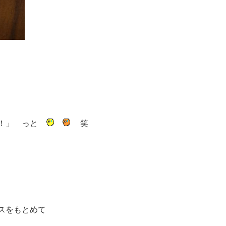
！！」 っと
笑
スをもとめて