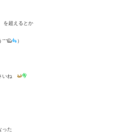
を超えるとか
う
）
ださいね
なった