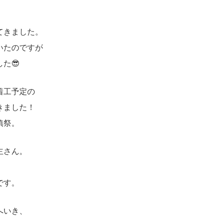
てきました。
いたのですが
た😎
着工予定の
きました！
鎮祭。
主さん。
です。
へいき、