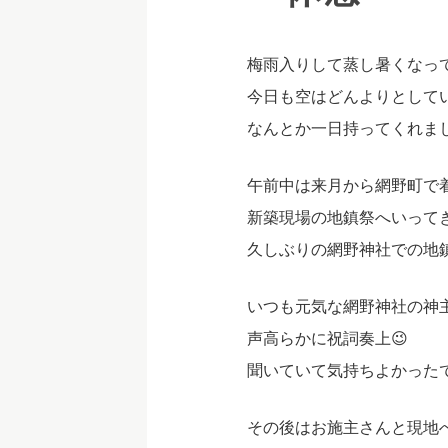
梅雨入りして蒸し暑くなっ
今日も空はどんよりとして
なんとか一日持ってくれまし
午前中は来月から網野町で
新築現場の地鎮祭へいって
久しぶりの網野神社での地
いつも元気な網野神社の神
声高らかに祝詞奏上😉
聞いていて気持ちよかった
その後はお施主さんと現地