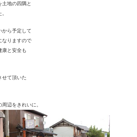
を土地の四隅と
た。
いから予定して
になりますので
健康と安全も
。
させて頂いた
の周辺をきれいに。