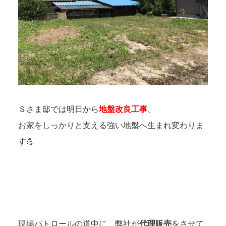
Ｓさま邸では明日から
地盤改良工事
、
お家をしっかりと支える強い地盤へ生まれ変わりま
す💪
現場パトロールの道中に、弊社が
代理販売
をさせて