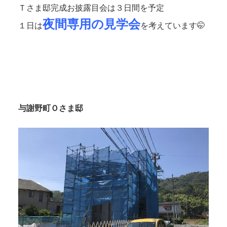
Ｔさま邸完成お披露目会は３日間を予定
夜間専用の見学会
１日は
を考えています🤭
与謝野町Ｏさま邸