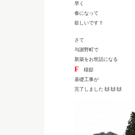
早く
春になって
欲しいです ‼
さて
与謝野町で
新築をお世話になる
F
様邸
基礎工事が
完了しました 🙌 🙌 🙌