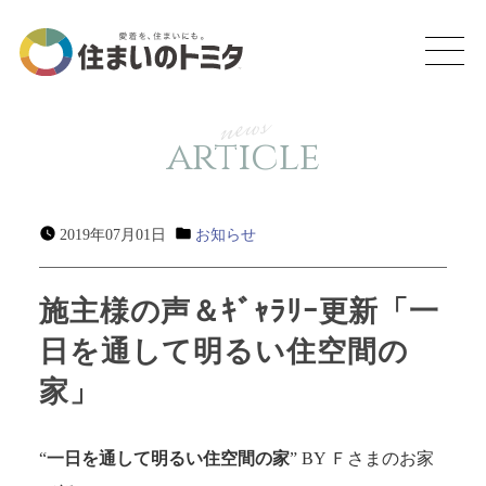
news
article
2019年07月01日
お知らせ
施主様の声＆ｷﾞｬﾗﾘｰ更新「一
日を通して明るい住空間の
家」
“
一日を通して明るい住空間の家
” BY Ｆさまのお家