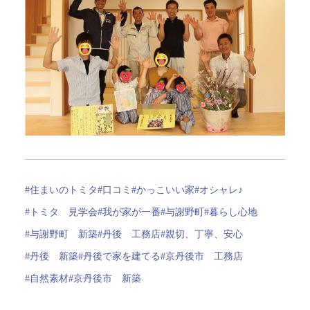
#住まいのトミタ
#口コミ
#かっこいい家
#オシャレ♪
#トミタ 見学会
#我が家が一番
#与謝野町
#暮らし心地
#与謝野町 新築
#丹後 工務店
#親切、丁寧、安心
#丹後 新築
#丹後で家を建てる
#京丹後市 工務店
#自然素材
#京丹後市 新築