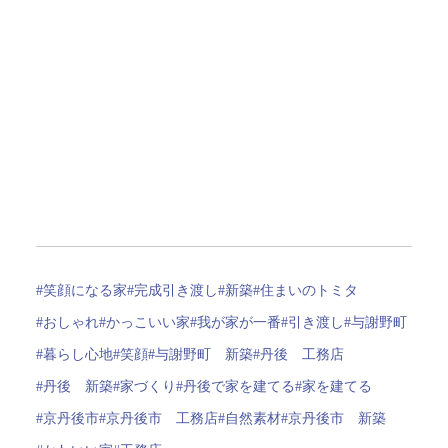
#笑顔になる家
#完成引き渡し
#新築
#住まいのトミタ
#おしゃれ
#かっこいい家
#我が家が一番
#引き渡し
#与謝野町
#暮らし心地
#笑顔
#与謝野町 新築
#丹後 工務店
#丹後 新築
#家づくり
#丹後で家を建てる
#家を建てる
#京丹後市
#京丹後市 工務店
#自然素材
#京丹後市 新築