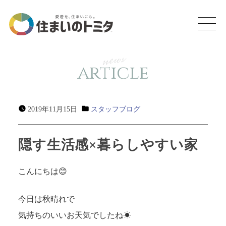
news
article
2019年11月15日
スタッフブログ
隠す生活感×暮らしやすい家
こんにちは😊
今日は秋晴れで
気持ちのいいお天気でしたね☀