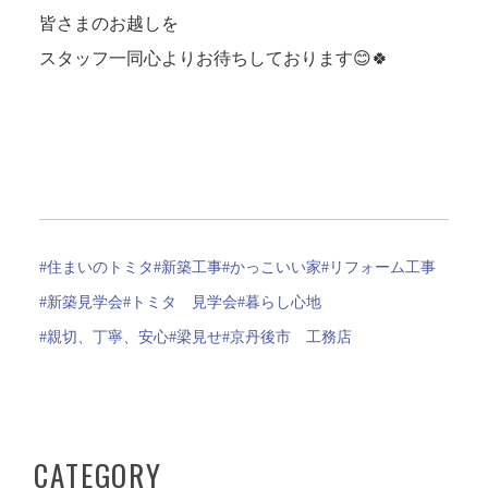
皆さまのお越しを
スタッフ一同心よりお待ちしております😊🍀
#住まいのトミタ
#新築工事
#かっこいい家
#リフォーム工事
#新築見学会
#トミタ 見学会
#暮らし心地
#親切、丁寧、安心
#梁見せ
#京丹後市 工務店
CATEGORY