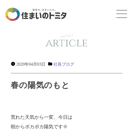
news
article
2020年04月03日
社長ブログ
春の陽気のもと
荒れた天気から一変、今日は
朝からポカポカ陽気です🌞