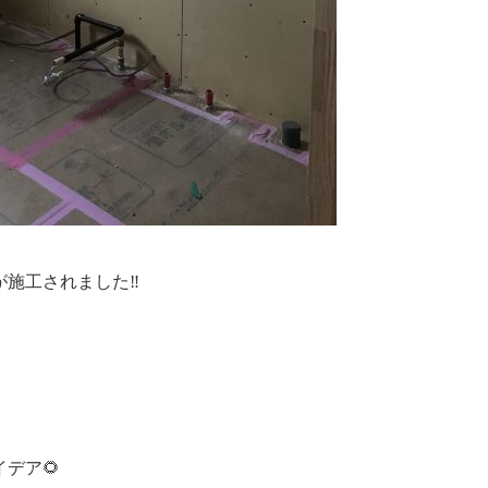
が施工されました‼
デア🌻