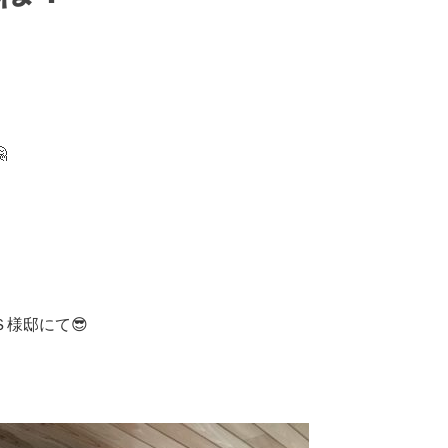

様邸にて😎