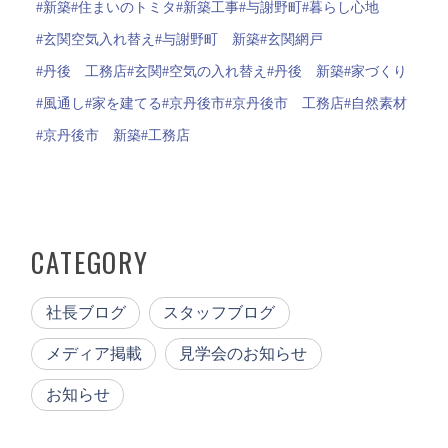
#新築
#住まいのトミタ
#新築工事
#与謝野町
#暮らし心地
#玄関空気入れ替え
#与謝野町 新築
#玄関網戸
#丹後 工務店
#玄関
#空気の入れ替え
#丹後 新築
#家づくり
#風通し
#家を建てる
#京丹後市
#京丹後市 工務店
#自然素材
#京丹後市 新築
#工務店
CATEGORY
社長ブログ
スタッフブログ
メディア掲載
見学会のお知らせ
お知らせ