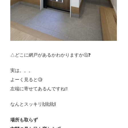
△どこに網戸があるかわかりますか🤔❓
実は。。。
よーく見ると🧐
左端に寄せてあるんですね‼
なんとスッキリ🙌🙌🙌
場所も取らず