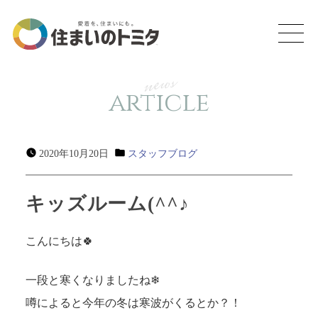
news
article
2020年10月20日
スタッフブログ
キッズルーム(^^♪
こんにちは🍀
一段と寒くなりましたね❄
噂によると今年の冬は寒波がくるとか？！