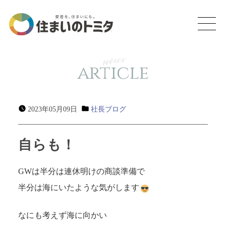
news
article
2023年05月09日
社長ブログ
自らも！
GWは半分は連休明けの商談準備で
半分は海にいたような気がします
なにも考えず海に向かい