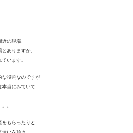
間近の現場、
場とありますが、
れています。
的な役割なのですが
は本当にみていて
。。。
産をもらったりと
気遣いを頂き、