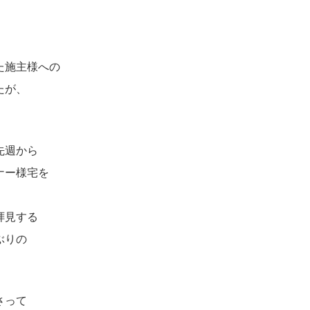
た施主様への
たが、
。
先週から
ナー様宅を
拝見する
ぶりの
さって