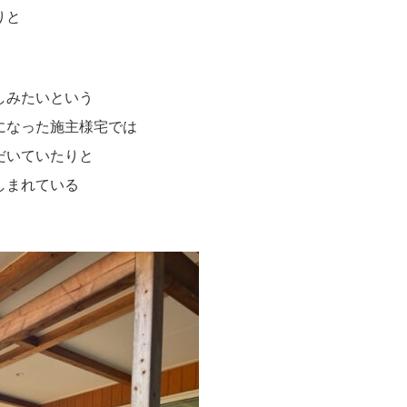
りと
。
しみたいという
になった施主様宅では
だいていたりと
しまれている