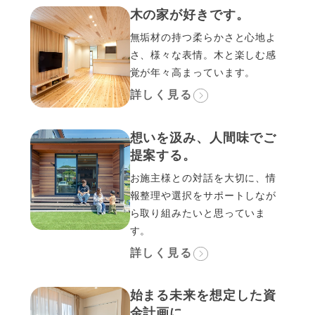
木の家が好きです。
無垢材の持つ柔らかさと心地よ
さ、様々な表情。木と楽しむ感
覚が年々高まっています。
詳しく見る
想いを汲み、人間味でご
提案する。
お施主様との対話を大切に、情
報整理や選択をサポートしなが
ら取り組みたいと思っていま
す。
詳しく見る
始まる未来を想定した資
金計画に。