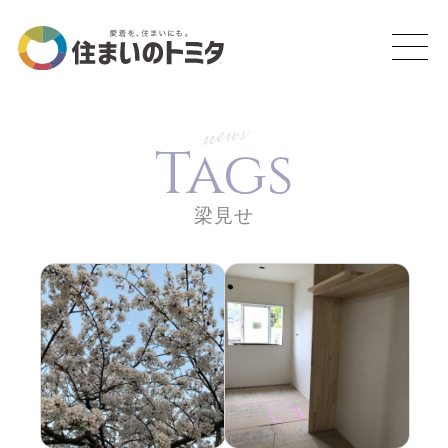
news
Tags
梁見せ